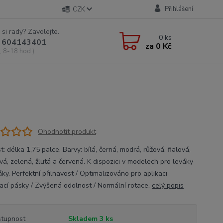
Přihlášení
CZK
 si rady? Zavolejte.
0
ks
 604143401
za
0 Kč
, 8-18 hod.)
Ohodnotit produkt
t: délka 1,75 palce. Barvy: bílá, černá, modrá, růžová, fialová,
vá, zelená, žlutá a červená. K dispozici v modelech pro leváky
ky. Perfektní přilnavost / Optimalizováno pro aplikaci
ací pásky / Zvýšená odolnost / Normální rotace.
celý popis
tupnost
Skladem 3 ks