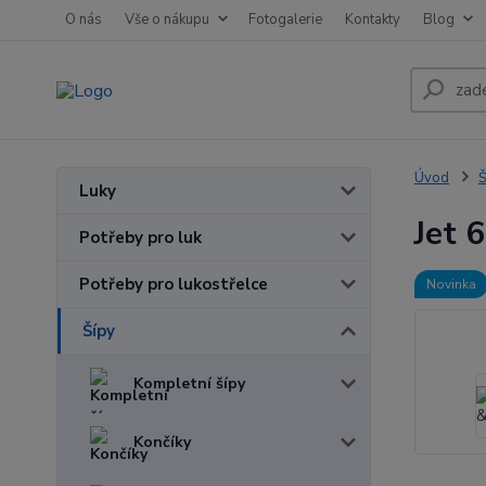
O nás
Vše o nákupu
Fotogalerie
Kontakty
Blog
Úvod
Š
Luky
Jet 6
Potřeby pro luk
Potřeby pro lukostřelce
Novinka
Šípy
Kompletní šípy
Končíky