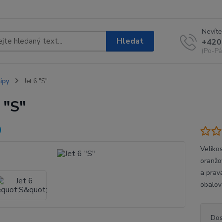
Nevíte
Hledat
+420
(Po-Pá
ípy
Jet 6 "S"
 "S"
Velikos
oranžo
a pravá
obalov
Dos