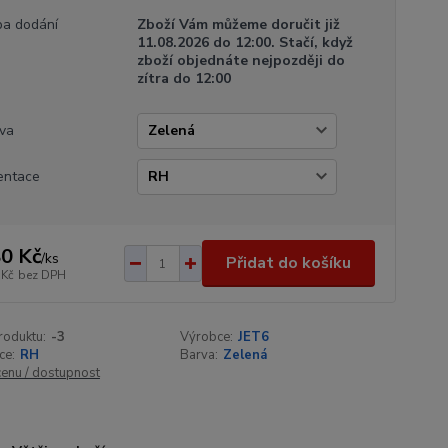
a dodání
Zboží Vám můžeme doručit již
11.08.2026 do 12:00. Stačí, když
zboží objednáte nejpozději do
zítra do 12:00
va
entace
0 Kč
/
ks
Přidat do košíku
 Kč
bez DPH
roduktu:
-3
Výrobce:
JET6
ce:
RH
Barva:
Zelená
cenu / dostupnost