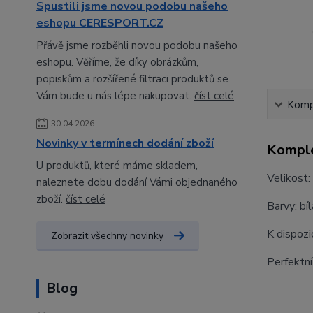
Spustili jsme novou podobu našeho
eshopu CERESPORT.CZ
Přávě jsme rozběhli novou podobu našeho
eshopu. Věříme, že díky obrázkům,
popiskům a rozšířené filtraci produktů se
Vám bude u nás lépe nakupovat.
číst celé
Kompl
30.04.2026
Novinky v termínech dodání zboží
Komple
U produktů, které máme skladem,
Velikost:
naleznete dobu dodání Vámi objednaného
zboží.
číst celé
Barvy: bíl
K dispozi
Zobrazit všechny novinky
Perfektní
Blog