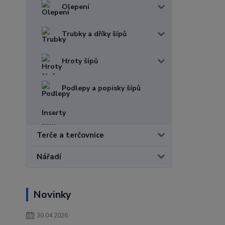
Olepení
Trubky a dříky šípů
Hroty šípů
Podlepy a popisky šípů
Inserty
Terče a terčovnice
Nářadí
Novinky
30.04.2026