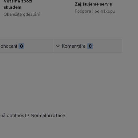
Většina zboží
Zajišťujeme servis
skladem
Podpora i po nákupu
Okamžité odeslání
dnocení
0
Komentáře
0
ená odolnost / Normální rotace.