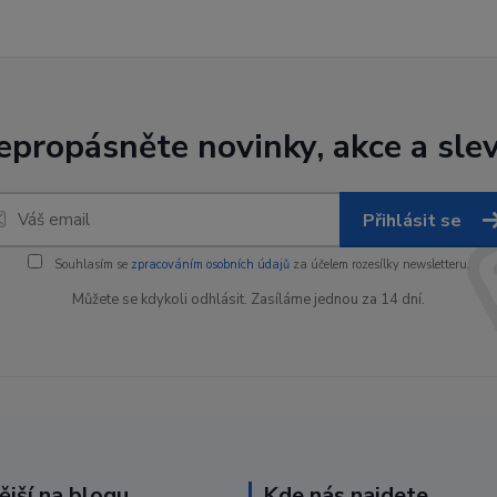
epropásněte novinky, akce a slev
Přihlásit se
Souhlasím se
zpracováním osobních údajů
za účelem rozesílky newsletteru.
Můžete se kdykoli odhlásit. Zasíláme jednou za 14 dní.
ější na blogu
Kde nás najdete