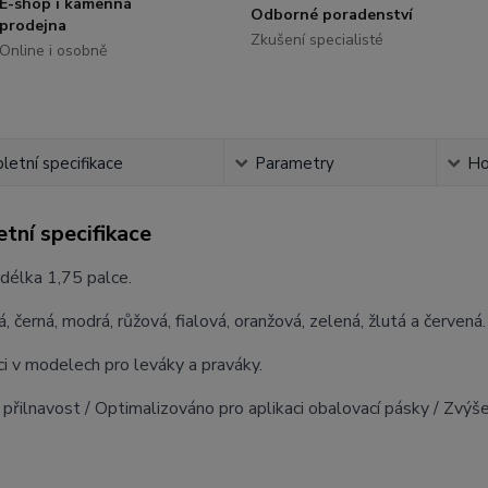
E-shop i kamenná
Odborné poradenství
prodejna
Zkušení specialisté
Online i osobně
etní specifikace
Parametry
Ho
tní specifikace
 délka 1,75 palce.
á, černá, modrá, růžová, fialová, oranžová, zelená, žlutá a červená.
ci v modelech pro leváky a praváky.
 přilnavost / Optimalizováno pro aplikaci obalovací pásky / Zvýš