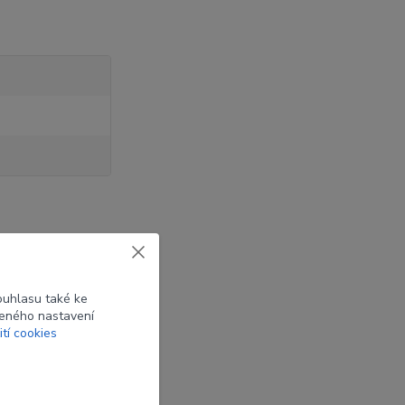
ouhlasu také ke
beného nastavení
ití cookies
ení Spin Wing