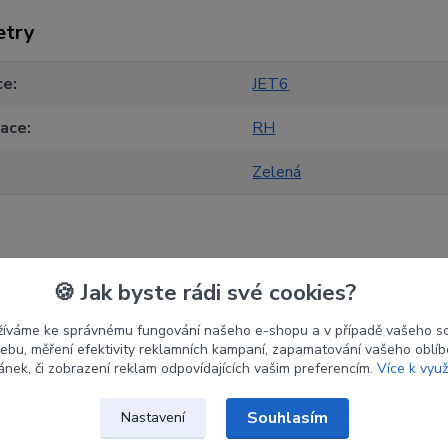
etry
ce
JET6
tace
RH
Zelená
🍪 Jak byste rádi své cookies?
zařazeno v kategoriích
žíváme ke správnému fungování našeho e-shopu a v případě vašeho s
 webu, měření efektivity reklamních kampaní, zapamatování vašeho oblí
ránek, či zobrazení reklam odpovídajících vašim preferencím.
Více k využ
Olepení
Olep
Souhlasím
Nastavení