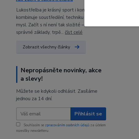
Lukostřelba je krásný sport i koníček, který
kombinuje soustředění, techniku a klidnou
mysl. Začít s ní není tak složité – stačí
správné základy, trpě...
číst celé
Zobrazit všechny články
Nepropásněte novinky, akce
a slevy!
Můžete se kdykoli odhlásit. Zasíláme
jednou za 14 dní.
Přihlásit se
Souhlasím se
zpracováním osobních údajů
za účelem
rozesílky newsletteru.