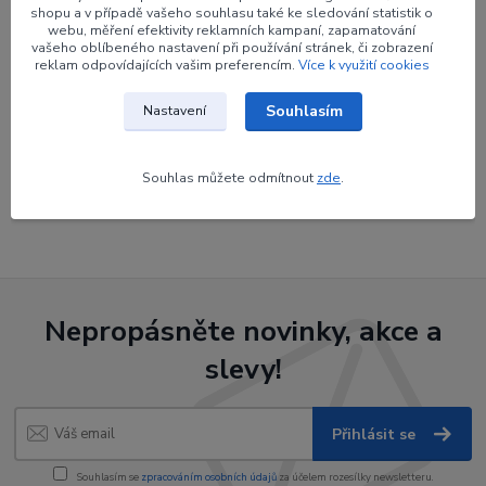
shopu a v případě vašeho souhlasu také ke sledování statistik o
webu, měření efektivity reklamních kampaní, zapamatování
vašeho oblíbeného nastavení při používání stránek, či zobrazení
reklam odpovídajících vašim preferencím.
Více k využití cookies
Zboží zařazeno v kategoriích
Souhlasím
Nastavení
Šípy
Hroty šípů
Souhlas můžete odmítnout
zde
.
Hroty vlepovací
Nepropásněte novinky, akce a
slevy!
Přihlásit se
Souhlasím se
zpracováním osobních údajů
za účelem rozesílky newsletteru.