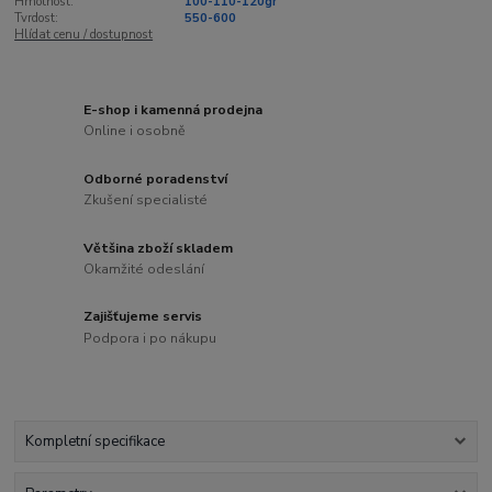
Hmotnost:
100-110-120gr
Tvrdost:
550-600
Hlídat cenu / dostupnost
E-shop i kamenná prodejna
Online i osobně
Odborné poradenství
Zkušení specialisté
Většina zboží skladem
Okamžité odeslání
Zajišťujeme servis
Podpora i po nákupu
Kompletní specifikace