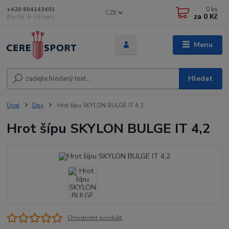
0
ks
+420 604143401
CZK
za
0 Kč
(Po-Pá, 8-18 hod.)
Menu
Hledat
Úvod
Šípy
Hrot šípu SKYLON BULGE IT 4,2
Hrot šípu SKYLON BULGE IT 4,2
Ohodnotit produkt