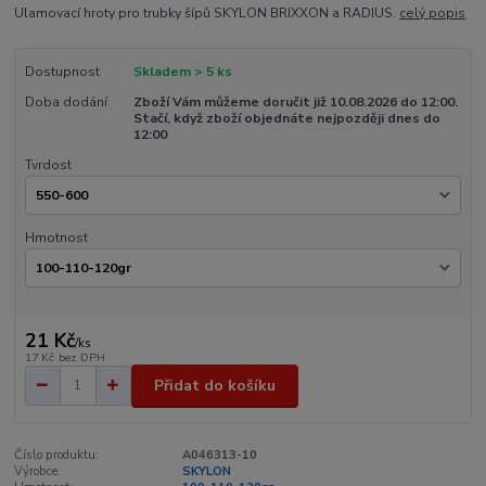
Ulamovací hroty pro trubky šípů SKYLON BRIXXON a RADIUS.
celý popis
Dostupnost
Skladem > 5 ks
Doba dodání
Zboží Vám můžeme doručit již 10.08.2026 do 12:00.
Stačí, když zboží objednáte nejpozději dnes do
12:00
Tvrdost
Hmotnost
21 Kč
/
ks
17 Kč
bez DPH
Přidat do košíku
Číslo produktu:
A046313-10
Výrobce:
SKYLON