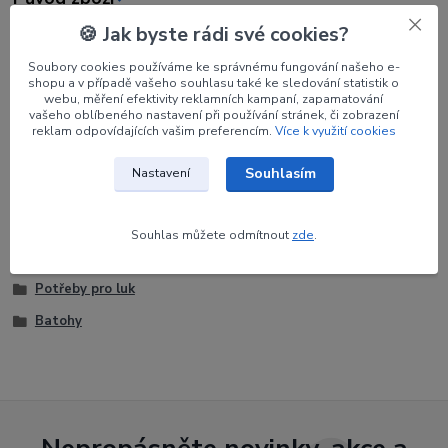
🍪 Jak byste rádi své cookies?
Parametry
Soubory cookies používáme ke správnému fungování našeho e-
shopu a v případě vašeho souhlasu také ke sledování statistik o
webu, měření efektivity reklamních kampaní, zapamatování
Výrobce
Avalon
vašeho oblíbeného nastavení při používání stránek, či zobrazení
reklam odpovídajících vašim preferencím.
Více k využití cookies
Barva
Červená
Souhlasím
Nastavení
Souhlas můžete odmítnout
zde
.
Zboží zařazeno v kategoriích
Potřeby pro luk
Batohy