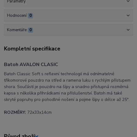
Parametry
Hodnocení
0
Komentáře
0
Kompletní specifikace
Batoh AVALON CLASIC
Batoh Classic Soft s reflexní technologií má odnímatelné
tříkomorové pouzdro na střed a ramena luku s rychlým přístupem
shora. Součástí je pouzdro na šípy a snadno přístupná rozměrná
kapsa s několika přihrádkami na příslušenství. Batoh má také
skryté popruhy pro pohodlné nošení a pojme šípy o délce až 25".
ROZMĚRY:
72x33x14cm
Původ zboží