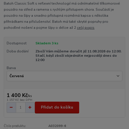
Batoh Classic Soft s reflexní technologií má odnímatelné tříkomorové
pouzdro na střed a ramena s rychlým přístupem shora. Součástí je
pouzdro na šípy a snadno přístupná rozměrná kapsa s několika
přihrádkami na příslušenství. Batoh má také skryté popruhy pro
pohodlné nošení a pojme šípy o délce až 2
celý popis
Dostupnost
Skladem 3 ks
Doba dodání
Zboží Vám můžeme doručit již 11.08.2026 do 12:00.
Stačí, když zboží objednáte nejpozději dnes do
12:00
Barva
1 400 Kč
/
ks
1 157 Kč
bez DPH
Přidat do košíku
Číslo produktu:
A032099-6