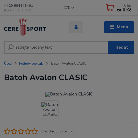
0
ks
+420 604143401
CZK
za
0 Kč
(Po-Pá, 8-18 hod.)
Menu
Hledat
Úvod
Potřeby pro luk
Batoh Avalon CLASIC
Batoh Avalon CLASIC
Ohodnotit produkt