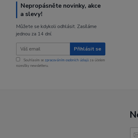
Nepropásněte novinky, akce
a slevy!
Můžete se kdykoli odhlásit. Zasíláme
jednou za 14 dní.
Přihlásit se
Souhlasím se
zpracováním osobních údajů
za účelem
rozesílky newsletteru.
N