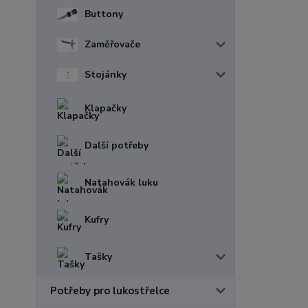
Buttony
Zaměřovače
Stojánky
Klapačky
Další potřeby
Natahovák luku
Kufry
Tašky
Potřeby pro lukostřelce