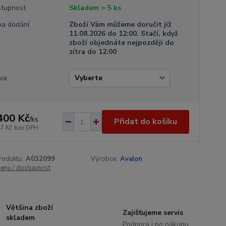
tupnost
Skladem > 5 ks
a dodání
Zboží Vám můžeme doručit již
11.08.2026 do 12:00. Stačí, když
zboží objednáte nejpozději do
zítra do 12:00
va
400 Kč
/
ks
Přidat do košíku
57 Kč
bez DPH
roduktu:
A032099
Výrobce:
Avalon
cenu / dostupnost
Většina zboží
Zajišťujeme servis
skladem
Podpora i po nákupu