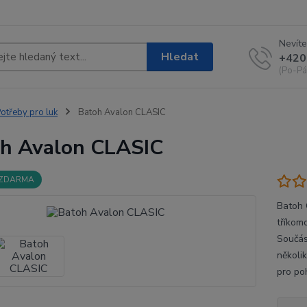
Nevíte
Hledat
+420
(Po-Pá
otřeby pro luk
Batoh Avalon CLASIC
h Avalon CLASIC
 ZDARMA
Batoh 
tříkom
Součás
několi
pro po