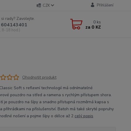
Přihlášení
CZK
 si rady? Zavolejte.
0
ks
 604143401
za
0 Kč
, 8-18 hod.)
Ohodnotit produkt
Classic Soft s reflexní technologií má odnímatelné
orové pouzdro na střed a ramena s rychlým přístupem shora.
tí je pouzdro na šípy a snadno přístupná rozměrná kapsa s
ka přihrádkami na příslušenství. Batoh má také skryté popruhy
hodlné nošení a pojme šípy o délce až 2
celý popis