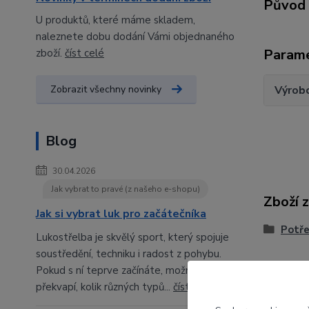
Původ 
U produktů, které máme skladem,
naleznete dobu dodání Vámi objednaného
Param
zboží.
číst celé
Zobrazit všechny novinky
Výrob
Blog
30.04.2026
Jak vybrat to pravé (z našeho e-shopu)
Zboží 
Jak si vybrat luk pro začátečníka
Potře
Lukostřelba je skvělý sport, který spojuje
soustředění, techniku i radost z pohybu.
Pokud s ní teprve začínáte, možná vás
překvapí, kolik různých typů...
číst celé