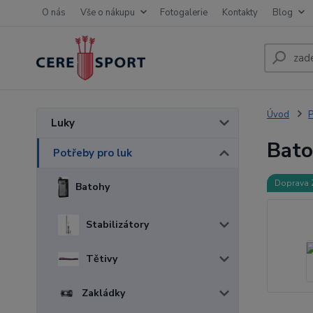
O nás
Vše o nákupu
Fotogalerie
Kontakty
Blog
Úvod
P
Luky
Bato
Potřeby pro luk
Doprava
Batohy
Stabilizátory
Tětivy
Zakládky