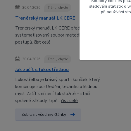
Soubory cookies pou
sledování statistik o
30.04.2026
Trénuj chytře
při používání st
Trenérský manuál LK CERE
Trenérský manuál LK CERE představuje
systematizovaný soubor metodických
postupů.
číst celé
30.04.2026
Trénuj chytře
Jak začít s lukostřelbou
Lukostřelba je krásný sport i koníček, který
kombinuje soustředění, techniku a klidnou
mysl. Začít s ní není tak složité – stačí
správné základy, trpě...
číst celé
Zobrazit všechny články