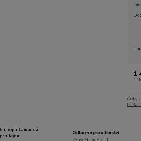
Dos
Dob
Bar
1 
1 1
Číslo p
Hlídat 
E-shop i kamenná
Odborné poradenství
prodejna
Zkušení specialisté