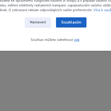
žíváme ke správnému fungování našeho e-shopu a v případě vašeho s
 webu, měření efektivity reklamních kampaní, zapamatování vašeho oblí
ránek, či zobrazení reklam odpovídajících vašim preferencím.
Více k využ
Souhlasím
Nastavení
Souhlas můžete odmítnout
zde
.