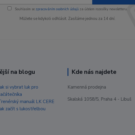
Souhlasím se
zpracováním osobních údajů
za účelem rozesílky newsletteru.
Můžete se kdykoli odhlásit. Zasíláme jednou za 14 dní.
ější na blogu
Kde nás najdete
Jak si vybrat luk pro
Kamenná prodejna
začátečníka
Skalská 1058/5, Praha 4 - Libuš
Trenérský manuál LK CERE
Jak začít s lukostřelbou