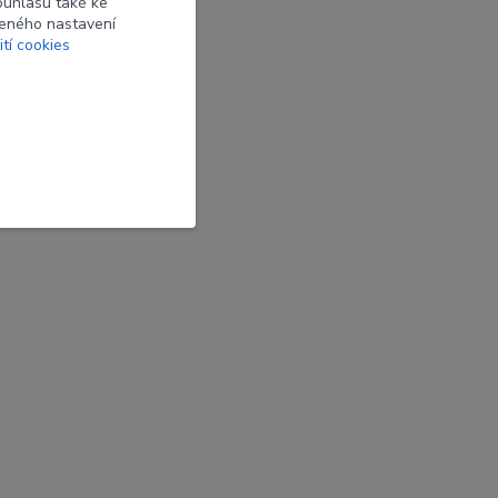
ouhlasu také ke
beného nastavení
ití cookies