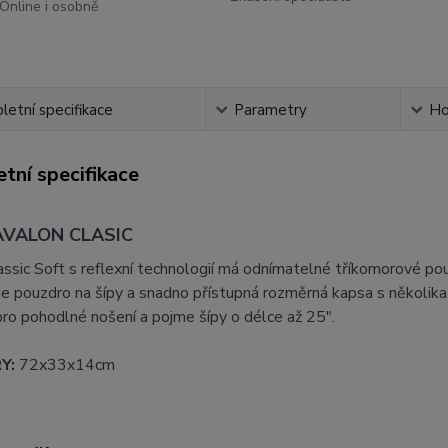
Online i osobně
etní specifikace
Parametry
Ho
tní specifikace
AVALON CLASIC
ssic Soft s reflexní technologií má odnímatelné tříkomorové po
je pouzdro na šípy a snadno přístupná rozměrná kapsa s několika
ro pohodlné nošení a pojme šípy o délce až 25".
Y:
72x33x14cm