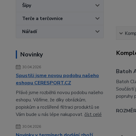
Šípy
Terče a terčovnice
Nářadí
Kompl
Komple
Novinky
30.04.2026
Batoh 
Spustili jsme novou podobu našeho
Batoh Cla
eshopu CERESPORT.CZ
Součástí 
Přávě jsme rozběhli novou podobu našeho
popruhy p
eshopu. Věříme, že díky obrázkům,
popiskům a rozšířené filtraci produktů se
ROZMĚR
Vám bude u nás lépe nakupovat.
číst celé
30.04.2026
Novinky v termínech dodání zboží