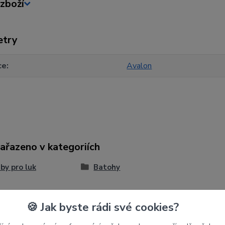
zboží
etry
ce
Avalon
zařazeno v kategoriích
by pro luk
Batohy
🍪 Jak byste rádi své cookies?