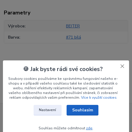
Parametry
Výrobce
BEITER
Barva
#71 bílá
🍪 Jak byste rádi své cookies?
Zboží zařazeno v kategoriích
Soubory cookies používáme ke správnému fungování našeho e-
Končíky na pin
shopu a v případě vašeho souhlasu také ke sledování statistik o
webu, měření efektivity reklamních kampaní, zapamatování
vašeho oblíbeného nastavení při používání stránek, či zobrazení
reklam odpovídajících vašim preferencím.
Více k využití cookies
Souhlasím
Nastavení
Nepropásněte novinky, akce a
slevy!
Souhlas můžete odmítnout
zde
.