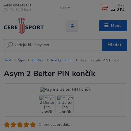
0
ks
+420 604143401
CZK
za
0 Kč
(Po-Pá, 8-18 hod.)
Menu
Hledat
Úvod
Šípy
Končíky
Končíky na pin
Asym 2 Beiter PIN končík
Asym 2 Beiter PIN končík
Ohodnotit produkt