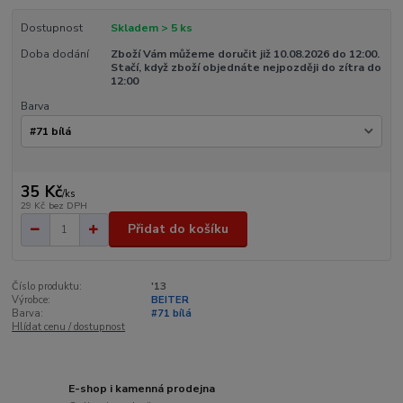
Dostupnost
Skladem > 5 ks
Doba dodání
Zboží Vám můžeme doručit již 10.08.2026 do 12:00.
Stačí, když zboží objednáte nejpozději do zítra do
12:00
Barva
35 Kč
/
ks
29 Kč
bez DPH
Přidat do košíku
Číslo produktu:
'13
Výrobce:
BEITER
Barva:
#71 bílá
Hlídat cenu / dostupnost
E-shop i kamenná prodejna