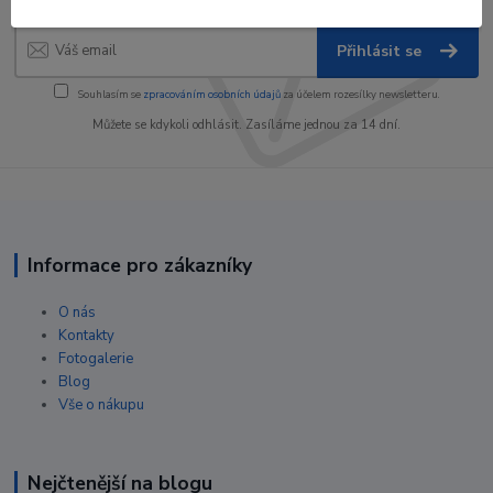
Přihlásit se
Souhlasím se
zpracováním osobních údajů
za účelem rozesílky newsletteru.
Můžete se kdykoli odhlásit. Zasíláme jednou za 14 dní.
Informace pro zákazníky
O nás
Kontakty
Fotogalerie
Blog
Vše o nákupu
Nejčtenější na blogu