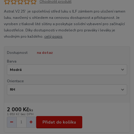
Ohodnotit produkt
Astral V2 25' je spolehlivý střed luku s ILF zámkem pro uložení ramen
luku, navržený s ohledem na cenovou dostupnost a přístupnost. Je
vyroben z tlakově lité slitiny a poskytuje solidní vybavení pro začínající
lukostřelce. Díky dostupnosti v modelech pro praváky i leváky je
vhodným pro každého.
celý popis
Dostupnost
na dotaz
Barva
Orientace
2 000 Kč
/
ks
1 653 Kč
bez DPH
Přidat do košíku