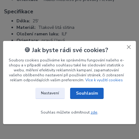
Specifikace
Délka:
25'
Materiál:
Tlakově litá slitina
Oložení ramen luku:
ILF
Orientace:
pravá / levá
Maximální doporučená síla nátahu:
36 liber.
🍪 Jak byste rádi své cookies?
Soubory cookies používáme ke správnému fungování našeho e-
shopu a v případě vašeho souhlasu také ke sledování statistik o
webu, měření efektivity reklamních kampaní, zapamatování
Parametry
vašeho oblíbeného nastavení při používání stránek, či zobrazení
reklam odpovídajících vašim preferencím.
Více k využití cookies
Výrobce
CORE
Souhlasím
Nastavení
Orientace
RH
Souhlas můžete odmítnout
zde
.
Barva
modrá