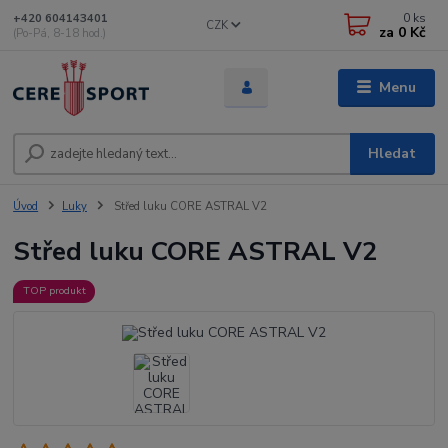
0
ks
+420 604143401
CZK
za
0 Kč
(Po-Pá, 8-18 hod.)
Menu
Hledat
Úvod
Luky
Střed luku CORE ASTRAL V2
Střed luku CORE ASTRAL V2
TOP produkt