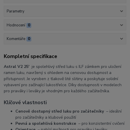
Parametry
Hodnocení
0
Komentáře
0
Kompletní specifikace
Astral V2 25'
je spolehlivý střed luku s ILF zámkem pro uložení
ramen luku, navržený s ohledem na cenovou dostupnost a
přístupnost. Je vyroben z tlakově lité slitiny a poskytuje solidní
vybavení pro začínající lukostřelce. Díky dostupnosti v modelech
pro praváky i leváky je vhodným pro každého začátečníka.
Klíčové vlastnosti
Cenově dostupný střed luku pro začátečníky
– ideální
pro začátečníky a klubové použití
Pevná a spolehlivá konstrukce
– pro konzistentní cvičení
Orientace
– nabízí možnosti pro praváky i leváky