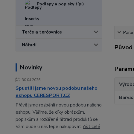
Podlepy a popisky šípů
Inserty
Terče a terčovnice
Para
Nářadí
Původ 
Novinky
Param
30.04.2026
Výrob
Spustili jsme novou podobu našeho
eshopu CERESPORT.CZ
Barva
Přávě jsme rozběhli novou podobu našeho
eshopu. Věříme, že díky obrázkům,
popiskům a rozšířené filtraci produktů se
Vám bude u nás lépe nakupovat.
číst celé