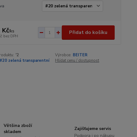
va
 Kč
/
ks
Přidat do košíku
Kč
bez DPH
roduktu:
'2
Výrobce:
BEITER
#20 zelená transparentní
Hlídat cenu / dostupnost
Většina zboží
Zajišťujeme servis
skladem
Podpora i po nákupu