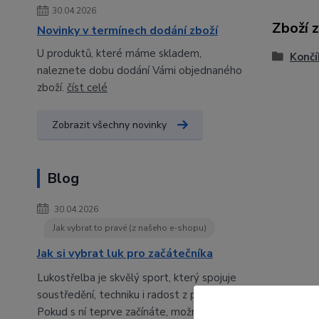
30.04.2026
Zboží 
Novinky v termínech dodání zboží
U produktů, které máme skladem,
Končí
naleznete dobu dodání Vámi objednaného
zboží.
číst celé
Zobrazit všechny novinky
Blog
30.04.2026
Jak vybrat to pravé (z našeho e-shopu)
Jak si vybrat luk pro začátečníka
Lukostřelba je skvělý sport, který spojuje
soustředění, techniku i radost z pohybu.
Pokud s ní teprve začínáte, možná vás