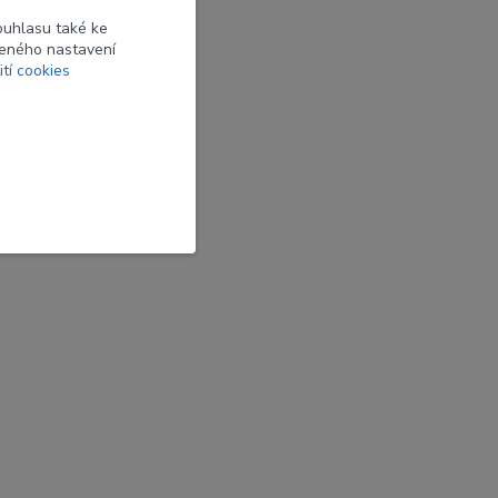
ouhlasu také ke
beného nastavení
ití cookies