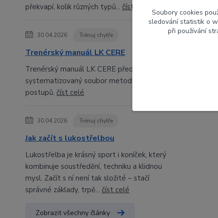
překvapí, kolik různých typů...
číst celé
Soubory cookies pou
sledování statistik o
při používání st
30.04.2026
Trénuj chytře
Trenérský manuál LK CERE
Trenérský manuál LK CERE představuje
systematizovaný soubor metodických
postupů.
číst celé
30.04.2026
Trénuj chytře
Jak začít s lukostřelbou
Lukostřelba je krásný sport i koníček, který
kombinuje soustředění, techniku a klidnou
mysl. Začít s ní není tak složité – stačí
správné základy, trpě...
číst celé
Zobrazit všechny články