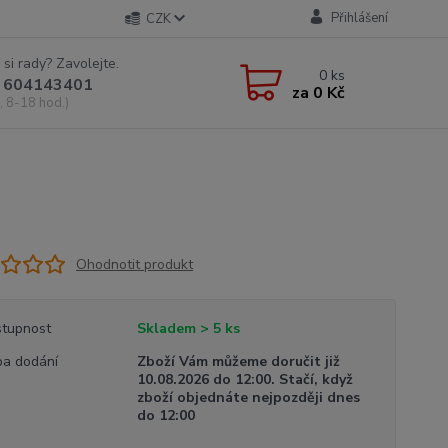
Přihlášení
CZK
 si rady? Zavolejte.
0
ks
 604143401
za
0 Kč
, 8-18 hod.)
Ohodnotit produkt
tupnost
Skladem > 5 ks
a dodání
Zboží Vám můžeme doručit již
10.08.2026 do 12:00. Stačí, když
zboží objednáte nejpozději dnes
do 12:00