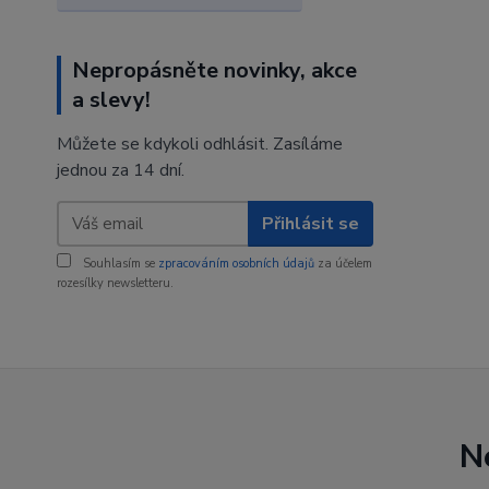
Nepropásněte novinky, akce
a slevy!
Můžete se kdykoli odhlásit. Zasíláme
jednou za 14 dní.
Přihlásit se
Souhlasím se
zpracováním osobních údajů
za účelem
rozesílky newsletteru.
N