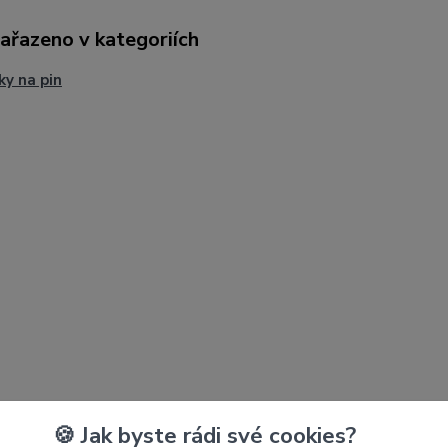
zařazeno v kategoriích
ky na pin
🍪 Jak byste rádi své cookies?