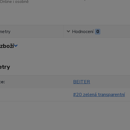
Online i osobně
metry
Hodnocení
0
zboží
etry
ce
BEITER
#20 zelená transparentní