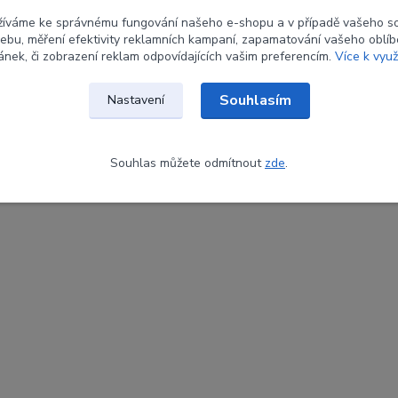
žíváme ke správnému fungování našeho e-shopu a v případě vašeho s
 webu, měření efektivity reklamních kampaní, zapamatování vašeho oblí
ránek, či zobrazení reklam odpovídajících vašim preferencím.
Více k využ
Souhlasím
Nastavení
Souhlas můžete odmítnout
zde
.