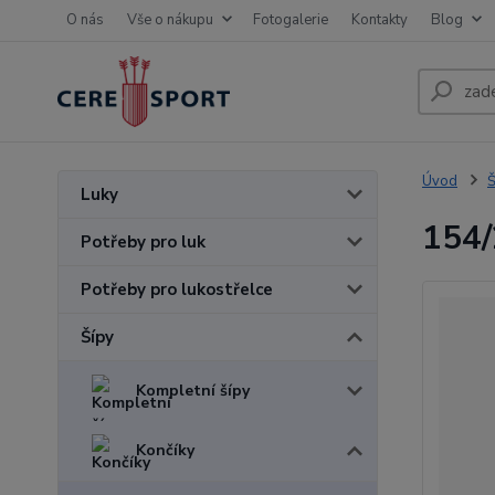
O nás
Vše o nákupu
Fotogalerie
Kontakty
Blog
Úvod
Š
Luky
154/
Potřeby pro luk
Potřeby pro lukostřelce
Šípy
Kompletní šípy
Končíky