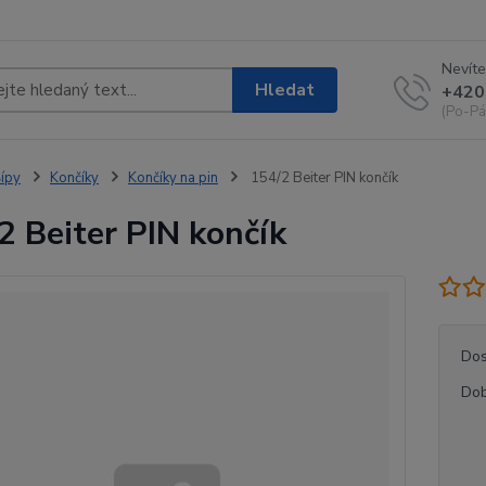
Nevíte
Hledat
+420
(Po-Pá
ípy
Končíky
Končíky na pin
154/2 Beiter PIN končík
2 Beiter PIN končík
Dos
Dob