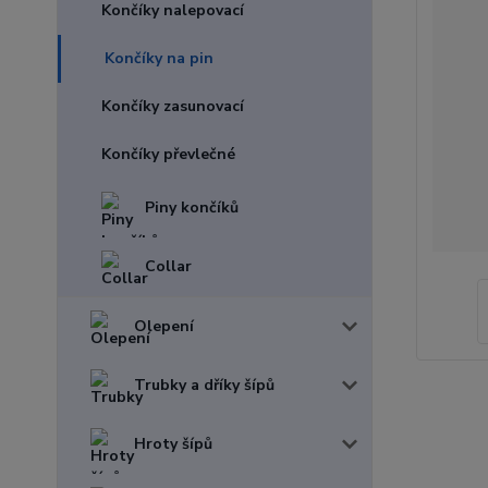
Končíky nalepovací
Končíky na pin
Končíky zasunovací
Končíky převlečné
Piny končíků
Collar
Olepení
Trubky a dříky šípů
Hroty šípů