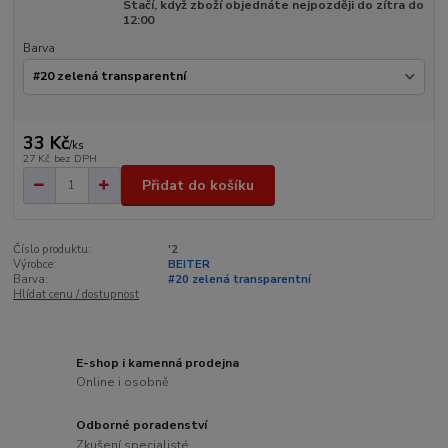
Stačí, když zboží objednáte nejpozději do zítra do
12:00
Barva
33 Kč
/
ks
27 Kč
bez DPH
Přidat do košíku
Číslo produktu:
'2
Výrobce:
BEITER
Barva:
#20 zelená transparentní
Hlídat cenu / dostupnost
E-shop i kamenná prodejna
Online i osobně
Odborné poradenství
Zkušení specialisté