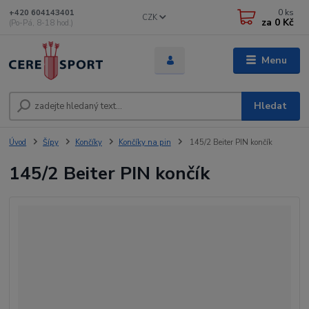
0
ks
+420 604143401
CZK
za
0 Kč
(Po-Pá, 8-18 hod.)
Menu
Hledat
Úvod
Šípy
Končíky
Končíky na pin
145/2 Beiter PIN končík
145/2 Beiter PIN končík