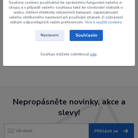
Soubory cookies používáme ke správnému fungování našeho e-
Výrobce
BEITER
shopu a v případě vašeho souhlasu také ke sledování statistik o
webu, měření efektivity reklamních kampaní, zapamatování
vašeho oblíbeného nastavení při používání stránek, či zobrazení
Barva
#20 zelená transparentní
reklam odpovídajících vašim preferencím.
Více k využití cookies
Souhlasím
Nastavení
Zboží zařazeno v kategoriích
Souhlas můžete odmítnout
zde
.
Končíky na pin
Nepropásněte novinky, akce a
slevy!
Přihlásit se