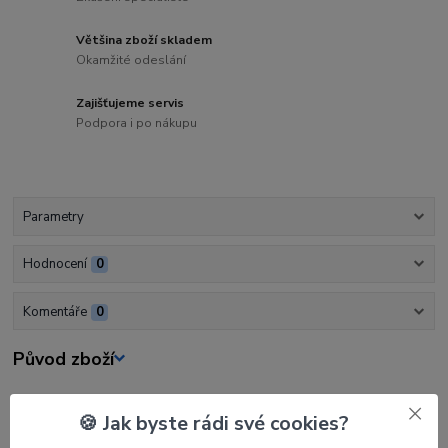
Většina zboží skladem
Okamžité odeslání
Zajišťujeme servis
Podpora i po nákupu
Parametry
Hodnocení
0
Komentáře
0
Původ zboží
Parametry
🍪 Jak byste rádi své cookies?