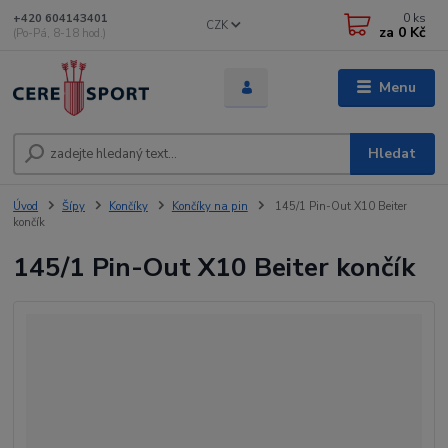
0
ks
+420 604143401
CZK
za
0 Kč
(Po-Pá, 8-18 hod.)
Menu
Hledat
Úvod
Šípy
Končíky
Končíky na pin
145/1 Pin-Out X10 Beiter
končík
145/1 Pin-Out X10 Beiter končík