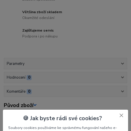
Většina zboží skladem
Okamžité odeslání
Zajišťujeme servis
Podpora i po nákupu
Parametry
Hodnocení
0
Komentáře
0
Původ zboží
🍪 Jak byste rádi své cookies?
Parametry
Soubory cookies používáme ke správnému fungování našeho e-