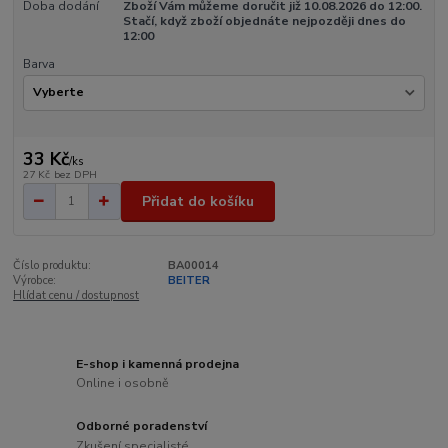
Doba dodání
Zboží Vám můžeme doručit již 10.08.2026 do 12:00.
Stačí, když zboží objednáte nejpozději dnes do
12:00
Barva
33 Kč
/
ks
27 Kč
bez DPH
Přidat do košíku
Číslo produktu:
BA00014
Výrobce:
BEITER
Hlídat cenu / dostupnost
E-shop i kamenná prodejna
Online i osobně
Odborné poradenství
Zkušení specialisté