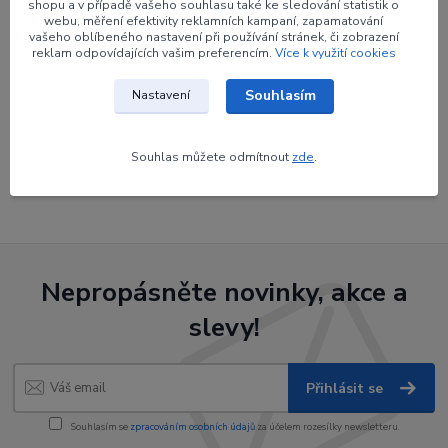
shopu a v případě vašeho souhlasu také ke sledování statistik o
Výrobce
BEITER
webu, měření efektivity reklamních kampaní, zapamatování
vašeho oblíbeného nastavení při používání stránek, či zobrazení
reklam odpovídajících vašim preferencím.
Více k využití cookies
Souhlasím
Nastavení
Zboží zařazeno v kategoriích
Souhlas můžete odmítnout
zde
.
Končíky na pin
Nepropásněte novinky, akce a
slevy!
Přihlásit se
Souhlasím se
zpracováním osobních údajů
za účelem rozesílky newsletteru.